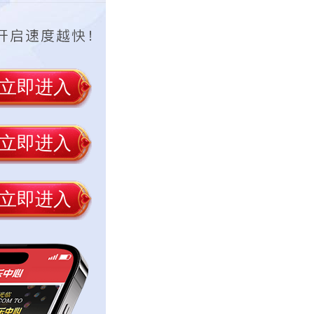
立即进入
立即进入
立即进入