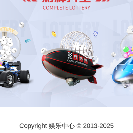
Copyright 娱乐中心 © 2013-2025